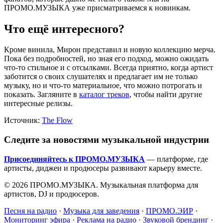
ПРОМО.МУЗЫКА уже присматриваемся к новинкам.
Что ещё интересного?
Кроме винила, Мирон представил и новую коллекцию мерча.
Пока без подробностей, но зная его подход, можно ожидать
что-то стильное и с отсылками. Всегда приятно, когда артист
заботится о своих слушателях и предлагает им не только
музыку, но и что-то материальное, что можно потрогать и
показать. Загляните в
каталог треков
, чтобы найти другие
интересные релизы.
Источник:
The Flow
Следите за новостями музыкальной индустрии
Присоединяйтесь к ПРОМО.МУЗЫКА
— платформе, где
артисты, диджеи и продюсеры развивают карьеру вместе.
© 2026 ПРОМО.МУЗЫКА. Музыкальная платформа для
артистов, DJ и продюсеров.
Песня на радио
·
Музыка для заведения
·
ПРОМО.ЭИР
·
Мониторинг эфира
·
Реклама на радио
·
Звуковой брендинг
·