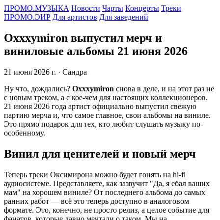
ПРОМО.МУЗЫКА
Новости
Чарты
Концерты
Треки
ПРОМО.ЭИР
Для артистов
Для заведений
Oxxxymiron выпустил мерч и
виниловые альбомы 21 июня 2026
21 июня 2026 г.
· Сандра
Ну что, дождались?
Oxxxymiron
снова в деле, и на этот раз не
с новым треком, а с кое-чем для настоящих коллекционеров.
21 июня 2026 года артист официально выпустил свежую
партию мерча и, что самое главное, свои альбомы на виниле.
Это прямо подарок для тех, кто любит слушать музыку по-
особенному.
Винил для ценителей и новый мерч
Теперь треки Оксимирона можно будет гонять на hi-fi
аудиосистеме. Представляете, как зазвучит "Да, я ебал ваших
мам" на хорошем виниле? От последнего альбома до самых
ранних работ — всё это теперь доступно в аналоговом
формате. Это, конечно, не просто релиз, а целое событие для
фанатов, которые давно мечтали о таком. Мы на