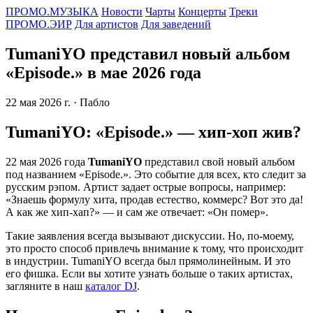
ПРОМО.МУЗЫКА
Новости
Чарты
Концерты
Треки
ПРОМО.ЭИР
Для артистов
Для заведений
TumaniYO представил новый альбом
«Episode.» в мае 2026 года
22 мая 2026 г.
· Пабло
TumaniYO: «Episode.» — хип-хоп жив?
22 мая 2026 года
TumaniYO
представил свой новый альбом
под названием «Episode.». Это событие для всех, кто следит за
русским рэпом. Артист задает острые вопросы, например:
«Знаешь формулу хита, продав естество, коммерс? Вот это да!
А как же хип-хап?» — и сам же отвечает: «Он помер».
Такие заявления всегда вызывают дискуссии. Но, по-моему,
это просто способ привлечь внимание к тому, что происходит
в индустрии. TumaniYO всегда был прямолинейным. И это
его фишка. Если вы хотите узнать больше о таких артистах,
загляните в наш
каталог DJ
.