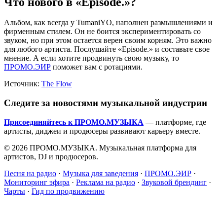
Что нового в «Episode.»?
Альбом, как всегда у TumaniYO, наполнен размышлениями и
фирменным стилем. Он не боится экспериментировать со
звуком, но при этом остается верен своим корням. Это важно
для любого артиста. Послушайте «Episode.» и составьте свое
мнение. А если хотите продвинуть свою музыку, то
ПРОМО.ЭИР
поможет вам с ротациями.
Источник:
The Flow
Следите за новостями музыкальной индустрии
Присоединяйтесь к ПРОМО.МУЗЫКА
— платформе, где
артисты, диджеи и продюсеры развивают карьеру вместе.
© 2026 ПРОМО.МУЗЫКА. Музыкальная платформа для
артистов, DJ и продюсеров.
Песня на радио
·
Музыка для заведения
·
ПРОМО.ЭИР
·
Мониторинг эфира
·
Реклама на радио
·
Звуковой брендинг
·
Чарты
·
Гид по продвижению