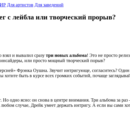
ИР
Для артистов
Для заведений
ег с лейбла или творческий прорыв?
то взял и вывалил сразу
три новых альбома
! Это не просто рели
ся инсайдеры, или просто мощный творческий порыв?
ерсией» Фрэнка Оушна. Звучит интригующе, согласитесь? Один и
и вы хотите быть в курсе всех громких событий, почаще заглядыва
. Но одно ясно: он снова в центре внимания. Три альбома за раз
В любом случае, Дрейк умеет держать интригу. А если вы сами х