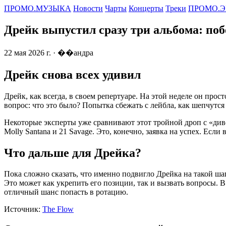
ПРОМО.МУЗЫКА
Новости
Чарты
Концерты
Треки
ПРОМО.Э
Дрейк выпустил сразу три альбома: поб
22 мая 2026 г.
· ��андра
Дрейк снова всех удивил
Дрейк, как всегда, в своем репертуаре. На этой неделе он прос
вопрос: что это было? Попытка сбежать с лейбла, как шепчут
Некоторые эксперты уже сравнивают этот тройной дроп с «див
Molly Santana и 21 Savage. Это, конечно, заявка на успех. Есл
Что дальше для Дрейка?
Пока сложно сказать, что именно подвигло Дрейка на такой шаг
Это может как укрепить его позиции, так и вызвать вопросы. 
отличный шанс попасть в ротацию.
Источник:
The Flow