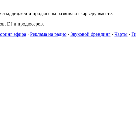
исты, диджеи и продюсеры развивают карьеру вместе.
в, DJ и продюсеров.
оринг эфира
·
Реклама на радио
·
Звуковой брендинг
·
Чарты
·
Г