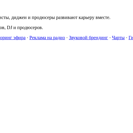
исты, диджеи и продюсеры развивают карьеру вместе.
в, DJ и продюсеров.
оринг эфира
·
Реклама на радио
·
Звуковой брендинг
·
Чарты
·
Г