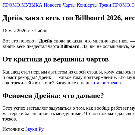
ПРОМО.МУЗЫКА
Новости
Чарты
Концерты
Треки
ПРОМО.Э
Дрейк занял весь топ Billboard 2026, н
16 мая 2026 г.
· Пабло
Вот это поворот!
Дрейк
снова доказал, что мнение критиков — 
занять весь пьедестал чарта
Billboard
. Да, вы не ослышались, ве
От критики до вершины чартов
Канадец стал первым артистом из своей страны, кому удалось п
и бьют рекорды? Дрейк — живое тому подтверждение. Его музык
еще треки сейчас в топе? Загляните в наш
каталог треков
.
Феномен Дрейка: что дальше?
Этот успех заставляет задуматься о том, как вообще работает 
мастерски балансировать между ними. Что он покажет дальше?
треков.
Источник:
Звуки.Ру