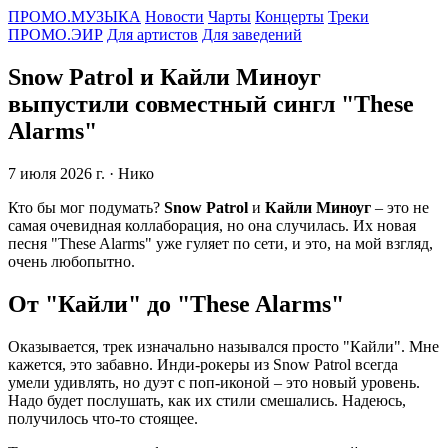
ПРОМО.МУЗЫКА
Новости
Чарты
Концерты
Треки
ПРОМО.ЭИР
Для артистов
Для заведений
Snow Patrol и Кайли Миноуг
выпустили совместный сингл "These
Alarms"
7 июля 2026 г.
· Нико
Кто бы мог подумать?
Snow Patrol
и
Кайли Миноуг
– это не
самая очевидная коллаборация, но она случилась. Их новая
песня "These Alarms" уже гуляет по сети, и это, на мой взгляд,
очень любопытно.
От "Кайли" до "These Alarms"
Оказывается, трек изначально назывался просто "Кайли". Мне
кажется, это забавно. Инди-рокеры из Snow Patrol всегда
умели удивлять, но дуэт с поп-иконой – это новый уровень.
Надо будет послушать, как их стили смешались. Надеюсь,
получилось что-то стоящее.