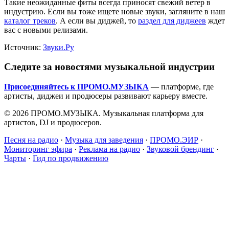
Такие неожиданные фиты всегда приносят свежий ветер в
индустрию. Если вы тоже ищете новые звуки, загляните в наш
каталог треков
. А если вы диджей, то
раздел для диджеев
ждет
вас с новыми релизами.
Источник:
Звуки.Ру
Следите за новостями музыкальной индустрии
Присоединяйтесь к ПРОМО.МУЗЫКА
— платформе, где
артисты, диджеи и продюсеры развивают карьеру вместе.
© 2026 ПРОМО.МУЗЫКА. Музыкальная платформа для
артистов, DJ и продюсеров.
Песня на радио
·
Музыка для заведения
·
ПРОМО.ЭИР
·
Мониторинг эфира
·
Реклама на радио
·
Звуковой брендинг
·
Чарты
·
Гид по продвижению