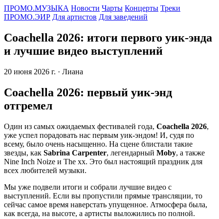
ПРОМО.МУЗЫКА
Новости
Чарты
Концерты
Треки
ПРОМО.ЭИР
Для артистов
Для заведений
Coachella 2026: итоги первого уик-энда
и лучшие видео выступлений
20 июня 2026 г.
· Лиана
Coachella 2026: первый уик-энд
отгремел
Один из самых ожидаемых фестивалей года,
Coachella 2026
,
уже успел порадовать нас первым уик-эндом! И, судя по
всему, было очень насыщенно. На сцене блистали такие
звезды, как
Sabrina Carpenter
, легендарный
Moby
, а также
Nine Inch Noize и The xx. Это был настоящий праздник для
всех любителей музыки.
Мы уже подвели итоги и собрали лучшие видео с
выступлений. Если вы пропустили прямые трансляции, то
сейчас самое время наверстать упущенное. Атмосфера была,
как всегда, на высоте, а артисты выложились по полной.