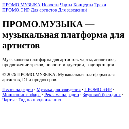
ПРОМО.МУЗЫКА
Новости
Чарты
Концерты
Треки
ПРОМО.ЭИР
Для артистов
Для заведений
ПРОМО.МУЗЫКА —
музыкальная платформа для
артистов
Музыкальная платформа для артистов: чарты, аналитика,
продвижение треков, новости индустрии, радиоротации
© 2026 ПРОМО.МУЗЫКА. Музыкальная платформа для
артистов, DJ и продюсеров.
Песня на радио
·
Музыка для заведения
·
ПРОМО.ЭИР
·
Мониторинг эфира
·
Реклама на радио
·
Звуковой брендинг
·
Чарты
·
Гид по продвижению